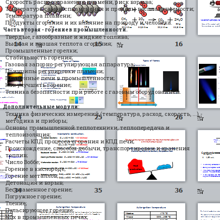
Скорость распространения пламени, риск взрыва;
Температура самовоспламенения и пределы воспламеняемости;
Температура пламени;
Продукты сгорания и их влияние на природу и человека.
Часть вторая - горение в промышленности.
Твердые, газообразные и жидкие топлива;
Высшая и низшая теплота сгорания;
Промышленные горелки;
Стабильность горения;
Газовая запорно-регулирующая аппаратура;
Принципы регулировки пламени;
Пламенные печи в промышленности;
Как улучшить горение;
Техника безопасности при работе с газовым оборудоваинем.
Дополнительные модули:
Техника физических измерений (температура, расход, скорость, ...) -
методика и приборы;
Основы промышленной теплотехники, теплопередача и
теплоизоляция;
Расчеты КПД процесса сгорания и КПД печи;
Происхождение, способы добычи, транспортировки и хранения
топлив;
Число Воббе;
Горение в кислороде;
Горение металлов;
Детонация и взрыв;
Беспламенное горение;
Погружное горение;
Тление;
Пульсирующее горение;
NOx в промышленных печах;