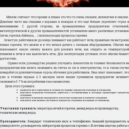
Многие считают что горение и пламя это что-то очень сложное, непонятное и опасное.
Довольно часто мы слышим о взрывах и пожарах и это еще больше укрепляет страх и
непонимание. С другой стороны, на промышленных предприятиях стекольной,
металлургической и других промышленностей установлено много различных установок
(печи, горелки, бойлеры, ...) использующих процессы горения.
Зачастую работники не до конца понимают как работают печи, правильно ли настроено
пламя горелки, что можно и и что нельзя делать с газовым оборудованием. Обычно им
показывают какую кнопку нажать для розжига печи, как следить за температурой
пламени в печи и как выключать печь. Для эксплуатации устновок этого обычно бывает
достаточно.
Однако если руководство решило улучшить показатели по технике безопасности на
предприятии или начать экономить на счетах за газ и электричество, то в таком случае
понадобятся дополнительные курсы обучения для работников. Наш опыт показывает, что
уже в течение первых 2-3 месяцев после наших тренинигов предприятие начинает
экономить 5-7 % на потреблении газа ежемесячно.
Цели этого тренинга:
развеять все сомнения и страхи по поводу процессов горения и пламени;
научить персонал безопасно работать с установками, в которых происходят процессы
сгорания;
научить персонал определять качество пламени и полноту сгорания;
показать как можно улучшить процессы сгорания на ваших установках;
Участники тренинга:
операторы печей и горелок, менеджеры по производству,
технические менеджеры.
Преподаватель:
Кандидат технических наук в теплофизике, бывший преподаватель в
университете, руководитель лаборатории процессов горения с 18 летним опытом работы с