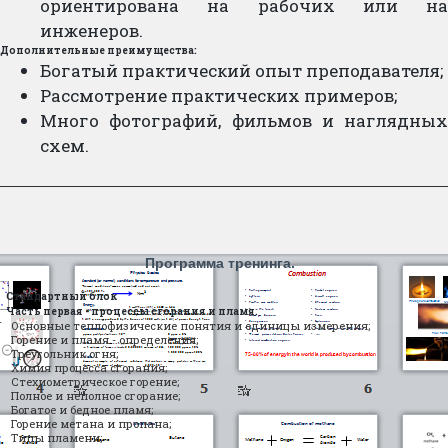
ориентирована на рабочих или на
инженеров.
Дополнительные преимущества:
Богатый практический опыт преподавателя;
Рассмотрение практических примеров;
Много фотографий, фильмов и наглядных
схем.
Программа тренинга.
Стандартный блок
Часть первая - процессы сгорания и пламя.
Основные теплофизические понятия и единицы измерения;
Горение и пламя - определения;
Треугольник огня;
Химия процесса сгорания;
Стехиометрическое горение;
Полное и неполное сгорание;
Богатое и бедное пламя;
Горение метана и пропана;
Типы пламени;